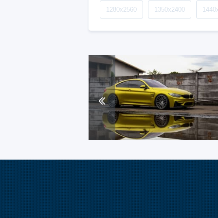
1280x2560
1350x2400
1440