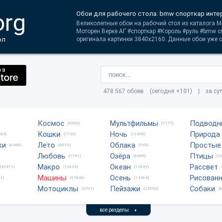
org
Обои для рабочего стола: bmw спорткар инте
Великолепные обои на рабочий стол из каталога 
Моторен Верке АГ #спорткар #Король #руль #bmw сп
ол
оригинала картинки 3840x2160. Данные обои уже с
478.567 обоев (сегодня +101) | за су
Космос
Мультфильмы
Подводн
(6006)
(1177)
Кошки
Ночь
Природа
684)
(7730)
(12408)
ки
Лето
Облака
Простые
(6488)
(9673)
(945)
Любовь
Озёра
Птицы
(1791)
(6989)
(1
Макро
Океан
Рассвет
(49471)
(12625)
(13539)
Машины
Осень
Рисован
1)
(37846)
(14464)
Мотоциклы
Пейзажи
Собаки
(3701)
(24590)
(
все разделы
▼