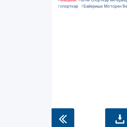
#
Машины
#
bmw спорткар интерье
#
спорткар
#
Байерише Моторен В