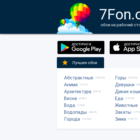
7Fon.
обои на рабочий ст
Лучшие обои
Абстрактные
Горы
(18042)
(20702)
Аниме
Девушки
(1217)
(2
Архитектура
Дикие кош
(2816)
Весна
Еда
(6481)
(13705)
Вода
Животные
(1335)
Водопады
Закаты
(4623)
(1774
Города
Зима
(15295)
(13511)