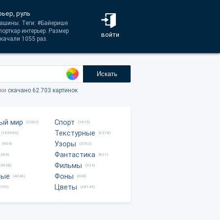
рьер, руль
Машины. Теги: #Байерише
орткар интерьер. Размер
войти
качали 1055 раз.
Искать
тки
скачано 62.703 картинок
ый мир
Спорт
(2282)
(1815)
Текстурные
(105950)
(6378)
Узоры
(904)
(3762)
Фантастика
0204)
(821)
Фильмы
(4538)
(334)
ные
Фоны
(4046)
(608)
Цветы
8759)
(28145)