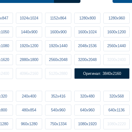
x847
1024x1024
1152x864
1280x800
1280x960
x1050
1440x900
1600x900
1600x1024
1600x1200
x1080
1920x1200
1920x1440
2048x1536
2560x1440
x1620
2880x1800
2560x2048
3200x2048
3200x2400
x2400
4096x2160
5120x2880
Оригинал: 3840x2160
x320
240x400
352x416
320x480
320x568
x800
480x854
540x960
640x960
640x1136
1280
960x1280
750x1334
1080x1920
1080x2220