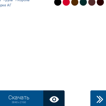
р
#
руль
#
Король
ерке АГ
Скачать
3840 x 2160