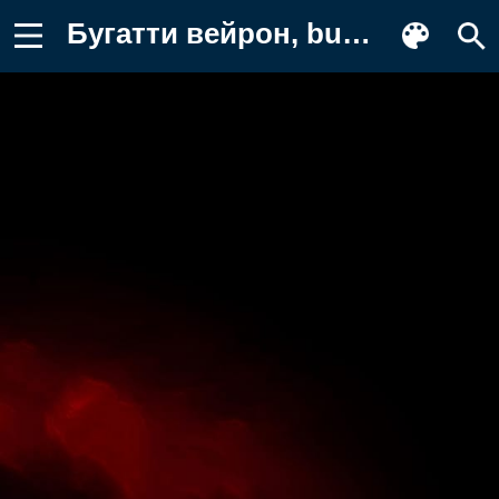
Бугатти вейрон, bugatti, легковые Обои для телефона