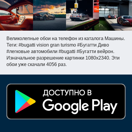
Великолепные обои на телефон из каталога Машины.
Теги: #bugatti vision gran turismo #Бугатти Диво
#легковые автомобили #bugatti #Бугатти вейрон.
Изначальное разрешение картинки 1080x2340. Эти
обои уже скачали 4056 раз.