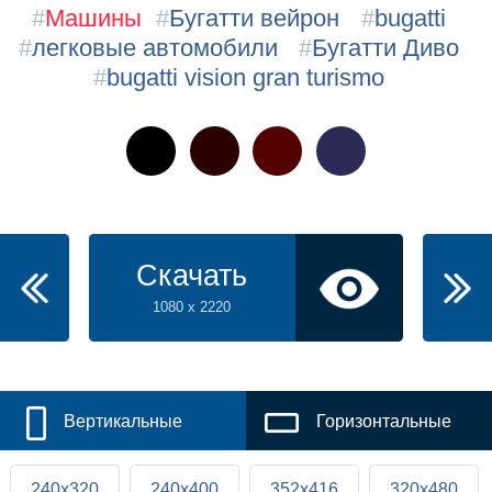
#
Машины
#
Бугатти вейрон
#
bugatti
#
легковые автомобили
#
Бугатти Диво
#
bugatti vision gran turismo
Скачать
1080 x 2220
Вертикальные
Горизонтальные
240x320
240x400
352x416
320x480