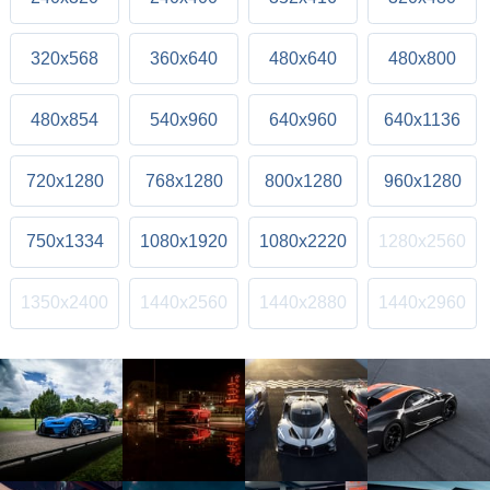
320x568
360x640
480x640
480x800
480x854
540x960
640x960
640x1136
720x1280
768x1280
800x1280
960x1280
750x1334
1080x1920
1080x2220
1280x2560
1350x2400
1440x2560
1440x2880
1440x2960