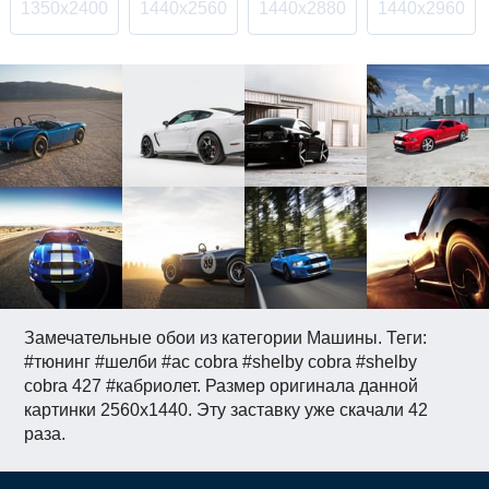
1350x2400
1440x2560
1440x2880
1440x2960
Замечательные обои из категории Машины. Теги:
#тюнинг #шелби #ac cobra #shelby cobra #shelby
cobra 427 #кабриолет. Размер оригинала данной
картинки 2560x1440. Эту заставку уже скачали 42
раза.