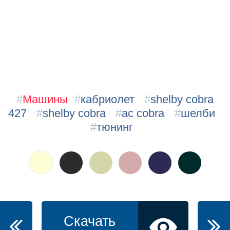
#
Машины
#
кабриолет
#
shelby cobra
427
#
shelby cobra
#
ac cobra
#
шелби
#
тюнинг
Скачать