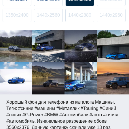
1350x2400
1440x2560
1440x2880
1440x2960
Хорошый фон для телефона из каталога Машины.
Теги: #синие #машины #Металлик #Touring #Синий
#синих #G-Power #BMW #Автомобили #авто #синяя
#автомобиль. Изначальное разрешение обоев
3560x2376. Данную картинку скачали уже 13 раз.