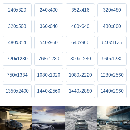
240x320
240x400
352x416
320x480
320x568
360x640
480x640
480x800
480x854
540x960
640x960
640x1136
720x1280
768x1280
800x1280
960x1280
750x1334
1080x1920
1080x2220
1280x2560
1350x2400
1440x2560
1440x2880
1440x2960