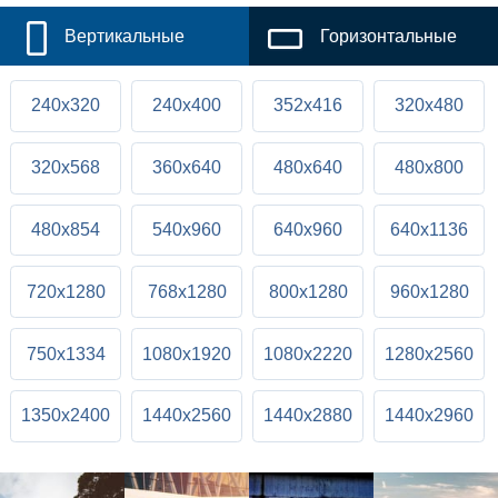
Вертикальные
Горизонтальные
240x320
240x400
352x416
320x480
320x568
360x640
480x640
480x800
480x854
540x960
640x960
640x1136
720x1280
768x1280
800x1280
960x1280
750x1334
1080x1920
1080x2220
1280x2560
1350x2400
1440x2560
1440x2880
1440x2960