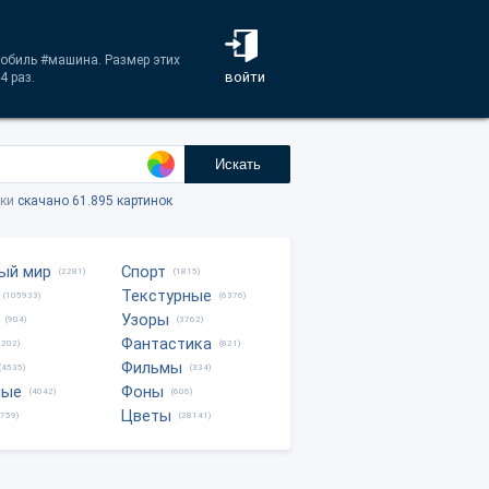
ь
мобиль #машина. Размер этих
войти
4 раз.
Искать
тки
скачано 61.895 картинок
ый мир
Спорт
(2281)
(1815)
Текстурные
(105933)
(6376)
Узоры
(904)
(3762)
Фантастика
0202)
(821)
Фильмы
(4535)
(334)
ные
Фоны
(4042)
(606)
Цветы
8759)
(28141)