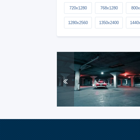
720x1280
768x1280
800x
1280x2560
1350x2400
1440