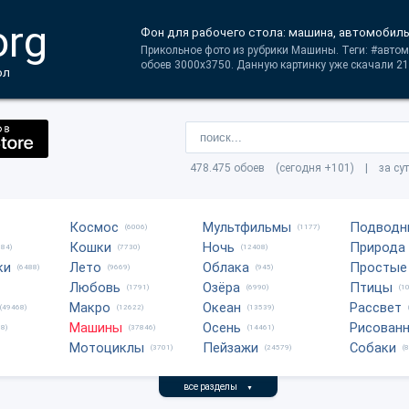
org
Фон для рабочего стола: машина, автомобил
Прикольное фото из рубрики Машины. Теги: #авто
обоев 3000x3750. Данную картинку уже скачали 21
ол
478.475 обоев (сегодня +101) | за су
Космос
Мультфильмы
Подводн
(6006)
(1177)
Кошки
Ночь
Природа
684)
(7730)
(12408)
ки
Лето
Облака
Простые
(6488)
(9669)
(945)
Любовь
Озёра
Птицы
(1791)
(6990)
(1
Макро
Океан
Рассвет
(49468)
(12622)
(13539)
Машины
Осень
Рисован
8)
(37846)
(14461)
Мотоциклы
Пейзажи
Собаки
(3701)
(24579)
(
все разделы
▼