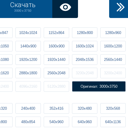
Скачать
3000 x 3750
x847
1024x1024
1152x864
1280x800
1280x960
x1050
1440x900
1600x900
1600x1024
1600x1200
x1080
1920x1200
1920x1440
2048x1536
2560x1440
x1620
2880x1800
2560x2048
3200x2048
3200x2400
x2400
4096x2160
5120x2880
Оригинал: 3000x3750
x320
240x400
352x416
320x480
320x568
x800
480x854
540x960
640x960
640x1136