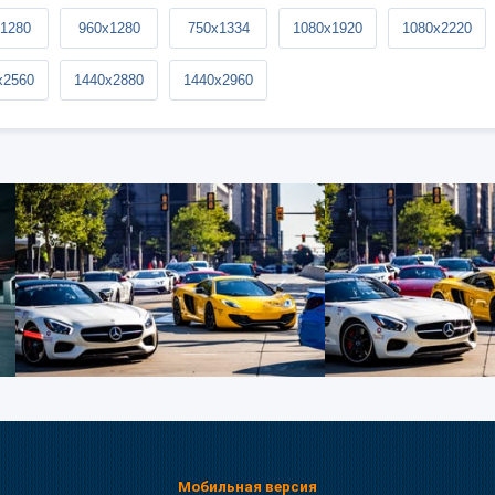
1280
960x1280
750x1334
1080x1920
1080x2220
x2560
1440x2880
1440x2960
Мобильная версия