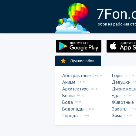
7Fon.
обои на рабочий ст
Лучшие обои
Абстрактные
Горы
(18032)
(20702)
Аниме
Девушки
(1217)
(2
Архитектура
Дикие кош
(2816)
Весна
Еда
(6477)
(13704)
Вода
Животные
(1335)
Водопады
Закаты
(4623)
(1773
Города
Зима
(15296)
(13510)