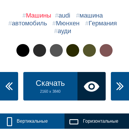
#
Машины
#
audi
#
машина
#
автомобиль
#
Мюнхен
#
Германия
#
ауди
Скачать
2160 x 3840
Вертикальные
Горизонтальные