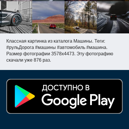
Классная картинка из каталога Машины. Теги:
#рульДорога #машины #автомобиль #машина.
Размер фотографии 3578x4473. Эту фотографию
скачали уже 876 раз.