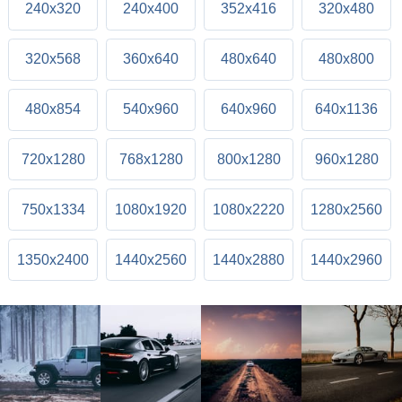
240x320
240x400
352x416
320x480
320x568
360x640
480x640
480x800
480x854
540x960
640x960
640x1136
720x1280
768x1280
800x1280
960x1280
750x1334
1080x1920
1080x2220
1280x2560
1350x2400
1440x2560
1440x2880
1440x2960