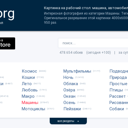
org
Картинка на рабочий стол: машина, автомоби
Интересная фотография из категории Машины. Тег
Оригинальное разрешение этой картинки 4000x600
ол
950 раз.
478.654 обоев (сегодня +100) | за су
Космос
Мультфильмы
Подводн
(6006)
(1177)
Кошки
Ночь
Природа
684)
(7730)
(12410)
ки
Лето
Облака
Простые
(6487)
(9677)
(945)
Любовь
Озёра
Птицы
(1791)
(6990)
(1
Макро
Океан
Рассвет
(49474)
(12626)
(13542)
Машины
Осень
Рисован
0)
(37847)
(14466)
Мотоциклы
Пейзажи
Собаки
(3701)
(24611)
(
все разделы
▼