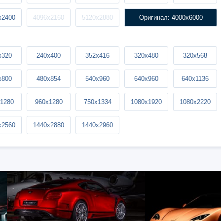
x2400
4096x2160
5120x2880
Оригинал: 4000x6000
x320
240x400
352x416
320x480
320x568
x800
480x854
540x960
640x960
640x1136
1280
960x1280
750x1334
1080x1920
1080x2220
x2560
1440x2880
1440x2960