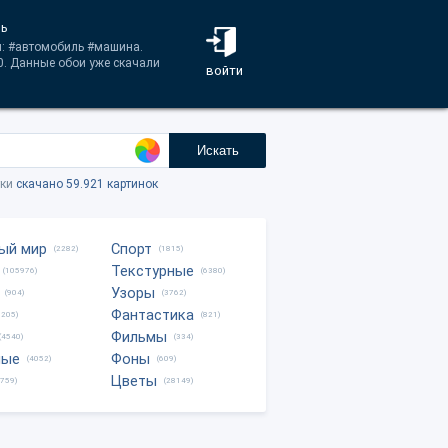
ль
и: #автомобиль #машина.
0. Данные обои уже скачали
войти
Искать
тки
скачано 59.921 картинок
ый мир
Спорт
(2282)
(1815)
Текстурные
(105976)
(6380)
Узоры
(904)
(3762)
Фантастика
0205)
(821)
Фильмы
(4540)
(334)
ные
Фоны
(4052)
(609)
Цветы
8759)
(28149)