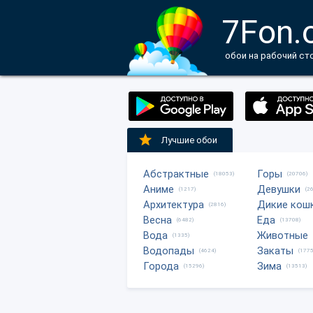
7Fon.
обои на рабочий ст
Лучшие обои
Абстрактные
Горы
(18053)
(20706)
Аниме
Девушки
(1217)
(2
Архитектура
Дикие кош
(2816)
Весна
Еда
(6482)
(13708)
Вода
Животные
(1335)
Водопады
Закаты
(4624)
(1775
Города
Зима
(15296)
(13513)