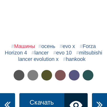
#
Машины
#
осень
#
evo x
#
Forza
Horizon 4
#
lancer
#
evo 10
#
mitsubishi
lancer evolution x
#
hankook
Скачать