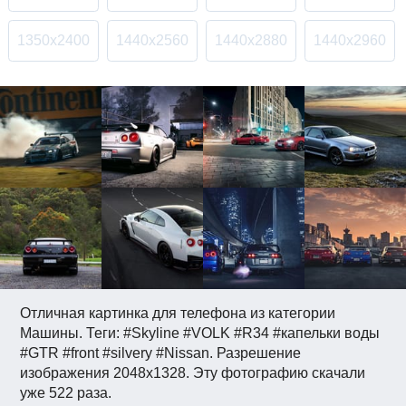
1350x2400
1440x2560
1440x2880
1440x2960
Отличная картинка для телефона из категории
Машины. Теги: #Skyline #VOLK #R34 #капельки воды
#GTR #front #silvery #Nissan. Разрешение
изображения 2048x1328. Эту фотографию скачали
уже 522 раза.