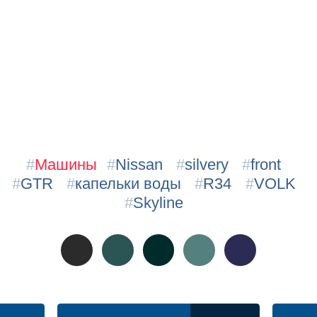
#
Машины
#
Nissan
#
silvery
#
front
#
GTR
#
капельки воды
#
R34
#
VOLK
#
Skyline