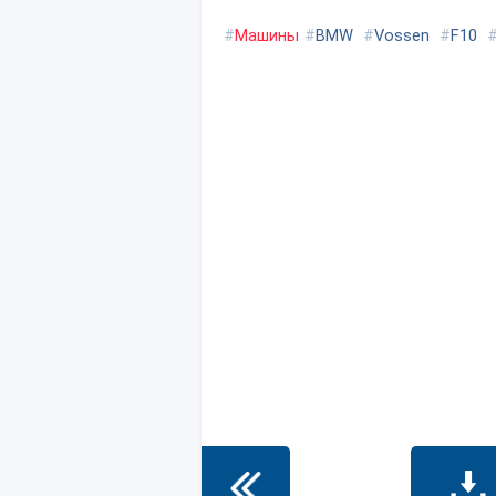
#
Машины
#
BMW
#
Vossen
#
F10