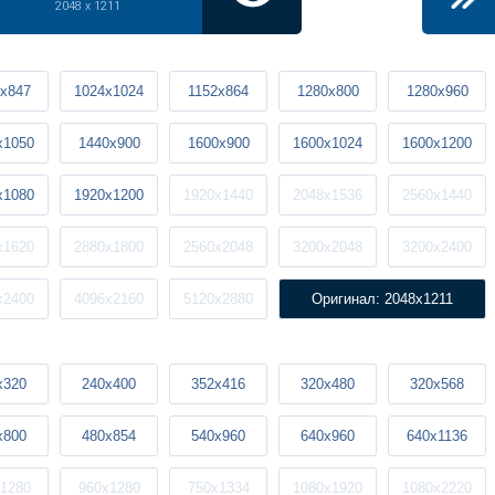
2048 x 1211
x847
1024x1024
1152x864
1280x800
1280x960
x1050
1440x900
1600x900
1600x1024
1600x1200
x1080
1920x1200
1920x1440
2048x1536
2560x1440
x1620
2880x1800
2560x2048
3200x2048
3200x2400
x2400
4096x2160
5120x2880
Оригинал: 2048x1211
x320
240x400
352x416
320x480
320x568
x800
480x854
540x960
640x960
640x1136
1280
960x1280
750x1334
1080x1920
1080x2220