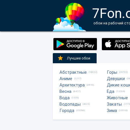
7Fon.
обои на рабочий ст
Лучшие обои
Абстрактные
Горы
(18032)
(20702)
Аниме
Девушки
(1217)
(2
Архитектура
Дикие кош
(2816)
Весна
Еда
(6477)
(13704)
Вода
Животные
(1335)
Водопады
Закаты
(4623)
(1773
Города
Зима
(15296)
(13510)