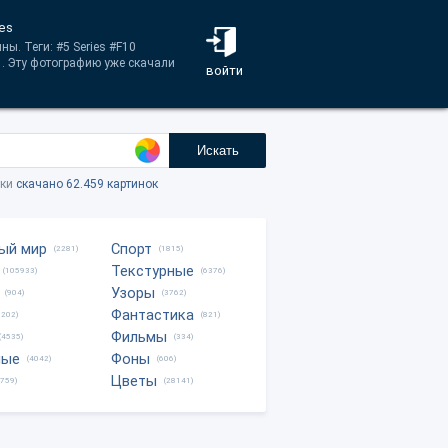
ies
ы. Теги: #5 Series #F10
. Эту фотографию уже скачали
войти
Искать
тки
скачано 62.459 картинок
ый мир
Спорт
(2281)
(1815)
Текстурные
(105933)
(6376)
Узоры
(904)
(3762)
Фантастика
0202)
(821)
Фильмы
(4535)
(334)
ные
Фоны
(4042)
(606)
Цветы
8759)
(28141)