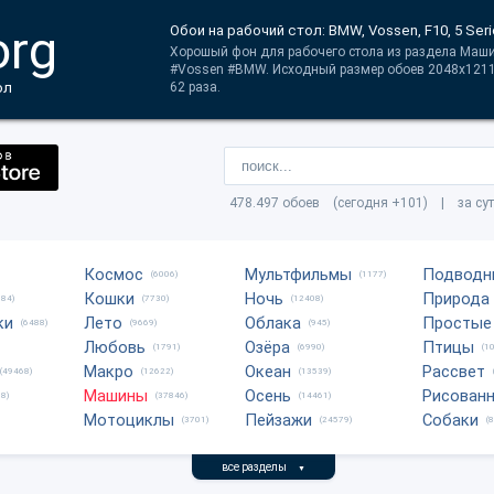
org
Обои на рабочий стол: BMW, Vossen, F10, 5 Ser
Хорошый фон для рабочего стола из раздела Машин
#Vossen #BMW. Исходный размер обоев 2048x1211
ол
62 раза.
478.497 обоев (сегодня +101) | за су
Космос
Мультфильмы
Подводн
(6006)
(1177)
Кошки
Ночь
Природа
684)
(7730)
(12408)
ки
Лето
Облака
Простые
(6488)
(9669)
(945)
Любовь
Озёра
Птицы
(1791)
(6990)
(1
Макро
Океан
Рассвет
(49468)
(12622)
(13539)
Машины
Осень
Рисован
8)
(37846)
(14461)
Мотоциклы
Пейзажи
Собаки
(3701)
(24579)
(
все разделы
▼