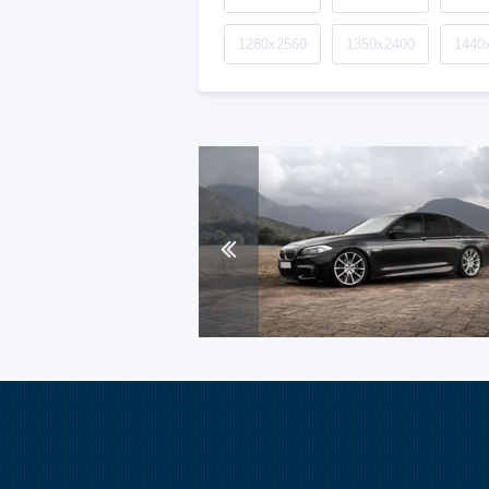
1280x2560
1350x2400
1440