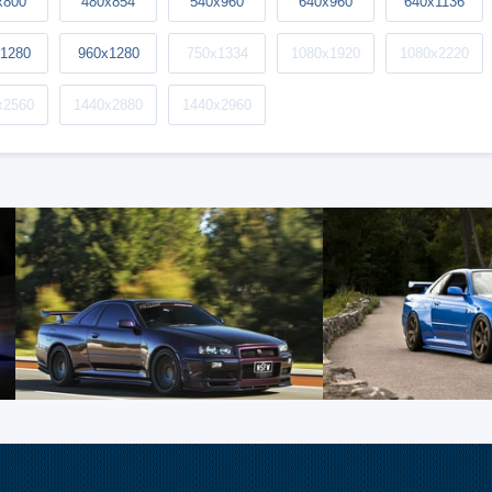
x800
480x854
540x960
640x960
640x1136
1280
960x1280
750x1334
1080x1920
1080x2220
x2560
1440x2880
1440x2960