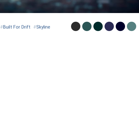
#
Built For Drift
#
Skyline