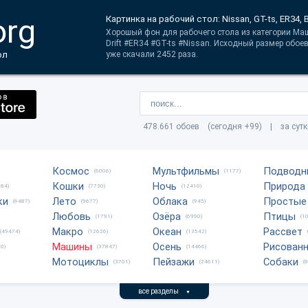
org
Картинка на рабочий стол: Nissan, GT-ts, ER34, Bu
Хорошый фон для рабочего стола из категории Машин
Drift #ER34 #GT-ts #Nissan. Исходный размер обое
ол
уже скачали 2452 раза.
478.661 обоев (сегодня +99) | за сут
Космос
Мультфильмы
Подводн
(6006)
(1177)
Кошки
Ночь
Природа
684)
(7730)
(12410)
ки
Лето
Облака
Простые
(6487)
(9677)
(945)
Любовь
Озёра
Птицы
(1791)
(6990)
(1
Макро
Океан
Рассвет
(49474)
(12626)
(13542)
Машины
Осень
Рисован
0)
(37847)
(14466)
Мотоциклы
Пейзажи
Собаки
(3701)
(24611)
(
все разделы
▼