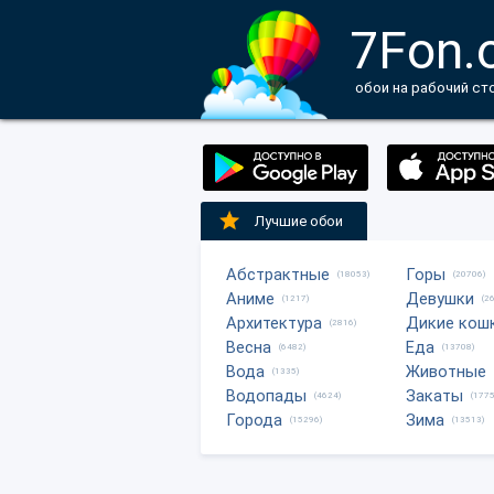
7Fon.
обои на рабочий ст
Лучшие обои
Абстрактные
Горы
(18053)
(20706)
Аниме
Девушки
(1217)
(2
Архитектура
Дикие кош
(2816)
Весна
Еда
(6482)
(13708)
Вода
Животные
(1335)
Водопады
Закаты
(4624)
(1775
Города
Зима
(15296)
(13513)