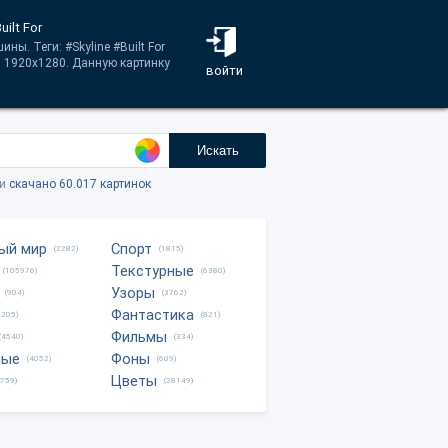
ilt For
ы. Теги: #Skyline #Built For
в 1920x1280. Данную картинку
войти
Искать
ки
скачано 60.017 картинок
ый мир
Спорт
(2282)
(1815)
Текстурные
(105976)
(6380)
Узоры
(904)
(3762)
Фантастика
0205)
(821)
Фильмы
(4540)
(334)
ные
Фоны
(4052)
(609)
Цветы
8759)
(28149)