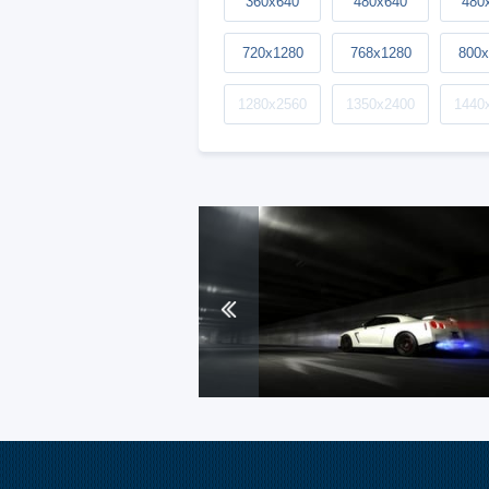
360x640
480x640
480
720x1280
768x1280
800x
1280x2560
1350x2400
1440