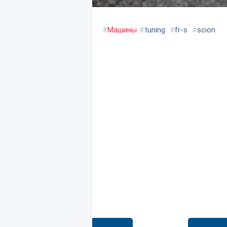
#
Машины
#
tuning
#
fr-s
#
scion