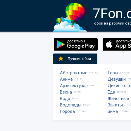
7Fon.
обои на рабочий ст
Лучшие обои
Абстрактные
Горы
(18032)
(20702)
Аниме
Девушки
(1217)
(2
Архитектура
Дикие кош
(2816)
Весна
Еда
(6477)
(13704)
Вода
Животные
(1335)
Водопады
Закаты
(4623)
(1773
Города
Зима
(15296)
(13510)