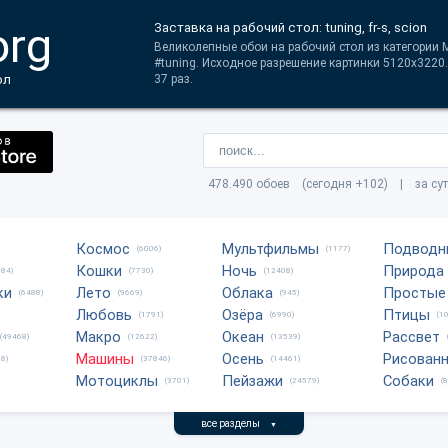
org
Заставка на рабочий стол: tuning, fr-s, scion
Великолепные обои на рабочий стол из категории М
#tuning. Исходное разрешение картинки 5120x3220
ол
37 раз.
478.490 обоев (сегодня +102) | за су
Космос
Мультфильмы
Подводн
(6006)
(1177)
Кошки
Ночь
Природа
684)
(7730)
(12408)
ки
Лето
Облака
Простые
(6488)
(9669)
(945)
Любовь
Озёра
Птицы
(1791)
(6990)
(1
Макро
Океан
Рассвет
(49468)
(12622)
(13539)
Машины
Осень
Рисован
8)
(37846)
(14461)
Мотоциклы
Пейзажи
Собаки
(3701)
(24579)
(
все разделы
▼