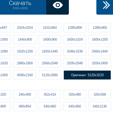
Скачать
5120 x 3220
x847
1024x1024
1152x864
1280x800
1280x960
x1050
1440x900
1600x900
1600x1024
1600x1200
x1080
1920x1200
1920x1440
2048x1536
2560x1440
x1620
2880x1800
2560x2048
3200x2048
3200x2400
x2400
4096x2160
5120x2880
Оригинал: 5120x3220
x320
240x400
352x416
320x480
320x568
x800
480x854
540x960
640x960
640x1136