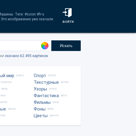
ашины. Теги: #scion #fr-s
. Это изображение уже скачали
войти
Искать
тки
скачано 62.495 картинок
ый мир
Спорт
(2281)
(1815)
Текстурные
(105933)
(6376)
Узоры
(904)
(3762)
Фантастика
0202)
(821)
Фильмы
(4535)
(334)
ные
Фоны
(4042)
(606)
Цветы
8759)
(28141)