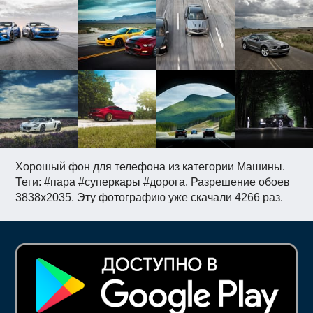
Хорошый фон для телефона из категории Машины.
Теги: #пара #суперкары #дорога. Разрешение обоев
3838x2035. Эту фотографию уже скачали 4266 раз.