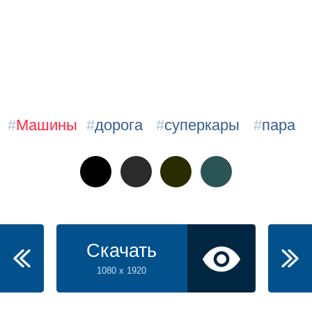
#
Машины
#
дорога
#
суперкары
#
пара
Скачать
1080 x 1920