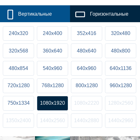
Вертикальные
Горизонтальные
240x320
240x400
352x416
320x480
320x568
360x640
480x640
480x800
480x854
540x960
640x960
640x1136
720x1280
768x1280
800x1280
960x1280
750x1334
1080x1920
1080x2220
1280x2560
1350x2400
1440x2560
1440x2880
1440x2960