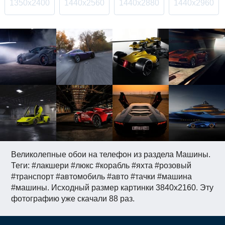
1350x2400
1440x2560
1440x2880
1440x2960
Великолепные обои на телефон из раздела Машины.
Теги: #лакшери #люкс #корабль #яхта #розовый
#транспорт #автомобиль #авто #тачки #машина
#машины. Исходный размер картинки 3840x2160. Эту
фотографию уже скачали 88 раз.