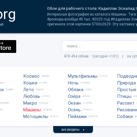
org
Обои для рабочего стола: Кадиллак Эскалад I
Интересная фотография из каталога Машины. Теги
#роскошь вообще #5 тыс. #2025 год #Кадиллак Эск
ол
оригинала этой картинки 5700x2629. Эту заставку у
478.494 обоев (сегодня +101) | за су
Космос
Мультфильмы
Подводн
(6006)
(1177)
Кошки
Ночь
Природа
684)
(7730)
(12408)
ки
Лето
Облака
Простые
(6488)
(9669)
(945)
Любовь
Озёра
Птицы
(1791)
(6990)
(1
Макро
Океан
Рассвет
(49468)
(12622)
(13539)
Машины
Осень
Рисован
8)
(37846)
(14461)
Мотоциклы
Пейзажи
Собаки
(3701)
(24579)
(
все разделы
▼