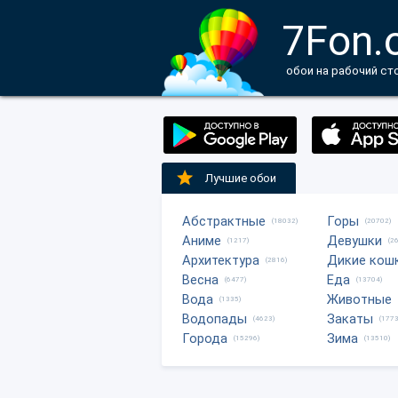
7Fon.
обои на рабочий ст
Лучшие обои
Абстрактные
Горы
(18032)
(20702)
Аниме
Девушки
(1217)
(2
Архитектура
Дикие кош
(2816)
Весна
Еда
(6477)
(13704)
Вода
Животные
(1335)
Водопады
Закаты
(4623)
(1773
Города
Зима
(15296)
(13510)