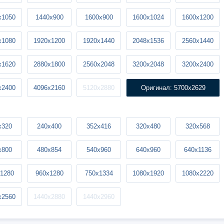
x1050
1440x900
1600x900
1600x1024
1600x1200
x1080
1920x1200
1920x1440
2048x1536
2560x1440
x1620
2880x1800
2560x2048
3200x2048
3200x2400
x2400
4096x2160
5120x2880
Оригинал: 5700x2629
x320
240x400
352x416
320x480
320x568
x800
480x854
540x960
640x960
640x1136
1280
960x1280
750x1334
1080x1920
1080x2220
x2560
1440x2880
1440x2960