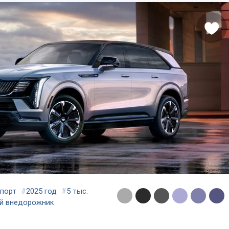
Спорт
#
2025 год
#
5 тыс.
ий внедорожник