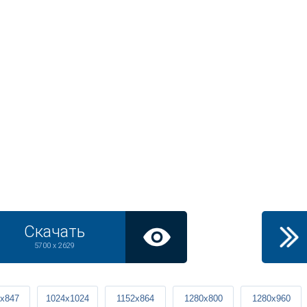
Скачать
5700 x 2629
x847
1024x1024
1152x864
1280x800
1280x960