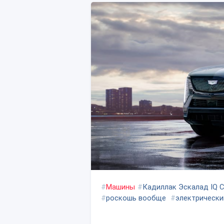
#
Машины
#
Кадиллак Эскалад IQ 
#
роскошь вообще
#
электрическ