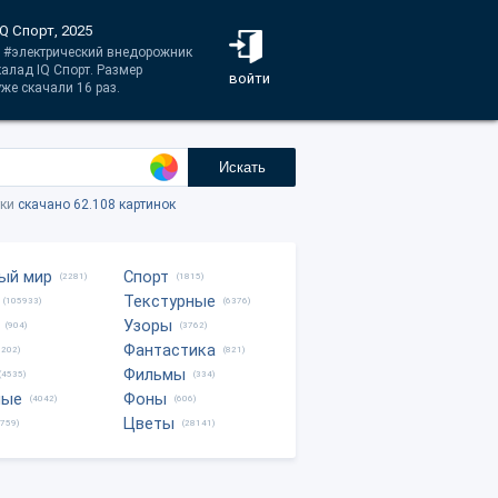
Q Спорт, 2025
: #электрический внедорожник
алад IQ Спорт. Размер
войти
же скачали 16 раз.
Искать
тки
скачано 62.108 картинок
ый мир
Спорт
(2281)
(1815)
Текстурные
(105933)
(6376)
Узоры
(904)
(3762)
Фантастика
0202)
(821)
Фильмы
(4535)
(334)
ные
Фоны
(4042)
(606)
Цветы
8759)
(28141)