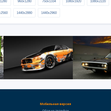
1280
960x1280
750x1334
1080x1920
1080x2220
x2560
1440x2880
1440x2960
Мобильная версия
Обои на телефон