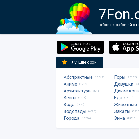
7Fon.
обои на рабочий ст
Лучшие обои
Абстрактные
Горы
(18032)
(20702)
Аниме
Девушки
(1217)
(2
Архитектура
Дикие кош
(2816)
Весна
Еда
(6477)
(13704)
Вода
Животные
(1335)
Водопады
Закаты
(4623)
(1773
Города
Зима
(15296)
(13510)