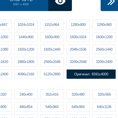
6591 x 4000
x847
1024x1024
1152x864
1280x800
1280x960
x1050
1440x900
1600x900
1600x1024
1600x1200
x1080
1920x1200
1920x1440
2048x1536
2560x1440
x1620
2880x1800
2560x2048
3200x2048
3200x2400
x2400
4096x2160
5120x2880
Оригинал: 6591x4000
x320
240x400
352x416
320x480
320x568
x800
480x854
540x960
640x960
640x1136