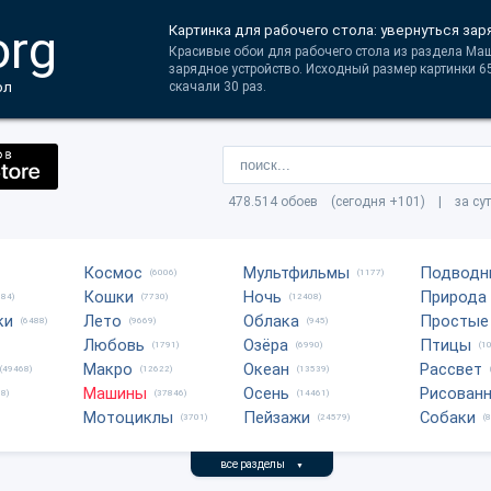
org
Картинка для рабочего стола: увернуться за
Красивые обои для рабочего стола из раздела Маш
зарядное устройство. Исходный размер картинки 65
ол
скачали 30 раз.
478.514 обоев (сегодня +101) | за су
Космос
Мультфильмы
Подводн
(6006)
(1177)
Кошки
Ночь
Природа
684)
(7730)
(12408)
ки
Лето
Облака
Простые
(6488)
(9669)
(945)
Любовь
Озёра
Птицы
(1791)
(6990)
(1
Макро
Океан
Рассвет
(49468)
(12622)
(13539)
Машины
Осень
Рисован
8)
(37846)
(14461)
Мотоциклы
Пейзажи
Собаки
(3701)
(24579)
(
все разделы
▼