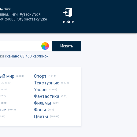
рядное
ины. Теги: #увернуться
91x4000. Эту заставку уже
войти
Искать
тки
скачано 63.460 картинок
ый мир
Спорт
(2281)
(1815)
Текстурные
(105933)
(6376)
Узоры
(904)
(3762)
Фантастика
0202)
(821)
Фильмы
(4535)
(334)
ные
Фоны
(4042)
(606)
Цветы
8759)
(28141)