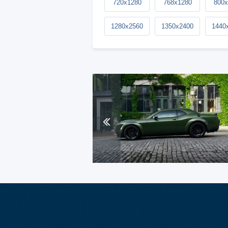
720x1280
768x1280
800x
1280x2560
1350x2400
1440