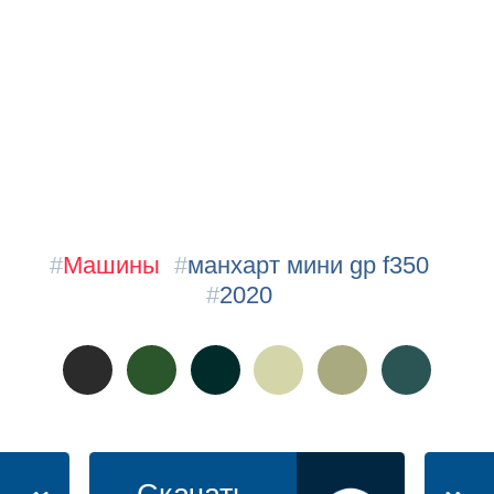
#
Машины
#
манхарт мини gp f350
#
2020