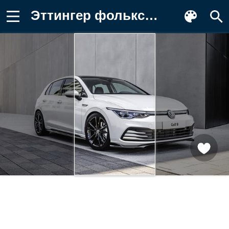
Эттингер фольксваген гольф, 2020 Обои