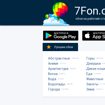
7Fon.
обои на рабочий ст
Лучшие обои
Абстрактные
Горы
(18042)
(20702)
Аниме
Девушки
(1217)
(2
Архитектура
Дикие кош
(2816)
Весна
Еда
(6481)
(13705)
Вода
Животные
(1335)
Водопады
Закаты
(4623)
(1774
Города
Зима
(15295)
(13511)