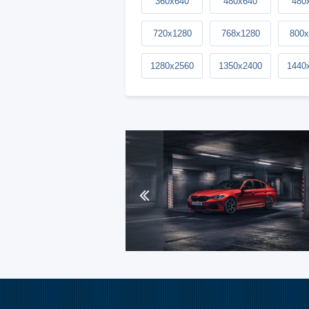
360x640
480x640
480
720x1280
768x1280
800x
1280x2560
1350x2400
1440