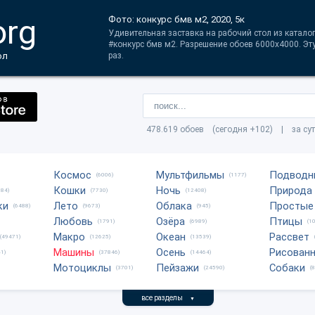
org
Фото: конкурс бмв м2, 2020, 5к
Удивительная заставка на рабочий стол из катало
#конкурс бмв м2. Разрешение обоев 6000x4000. Эт
ол
раз.
478.619 обоев (сегодня +102) | за су
Космос
Мультфильмы
Подводн
(6006)
(1177)
Кошки
Ночь
Природа
684)
(7730)
(12408)
ки
Лето
Облака
Простые
(6488)
(9673)
(945)
Любовь
Озёра
Птицы
(1791)
(6989)
(1
Макро
Океан
Рассвет
(49471)
(12625)
(13539)
Машины
Осень
Рисован
1)
(37846)
(14464)
Мотоциклы
Пейзажи
Собаки
(3701)
(24590)
(
все разделы
▼