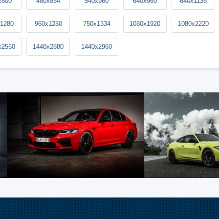
x800
480x854
540x960
640x960
640x1136
1280
960x1280
750x1334
1080x1920
1080x2220
x2560
1440x2880
1440x2960