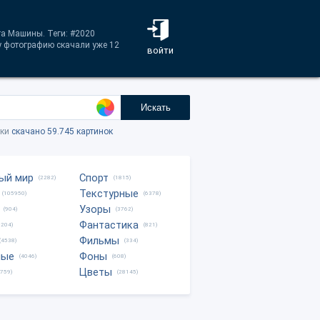
га Машины. Теги: #2020
у фотографию скачали уже 12
войти
Искать
тки
скачано 59.745 картинок
ый мир
Спорт
(2282)
(1815)
Текстурные
(105950)
(6378)
Узоры
(904)
(3762)
Фантастика
0204)
(821)
Фильмы
(4538)
(334)
ные
Фоны
(4046)
(608)
Цветы
8759)
(28145)