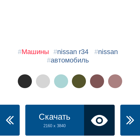
#
Машины
#
nissan r34
#
nissan
#
автомобиль
Скачать
2160 x 3840