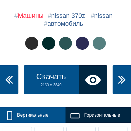
#
Машины
#
nissan 370z
#
nissan
#
автомобиль
Скачать
2160 x 3840
Вертикальные
Горизонтальные