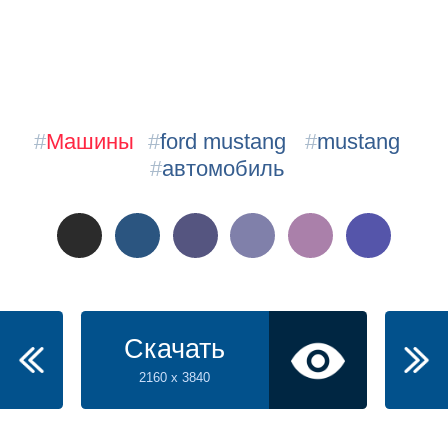
#
Машины
#
ford mustang
#
mustang
#
автомобиль
Скачать
2160 x 3840