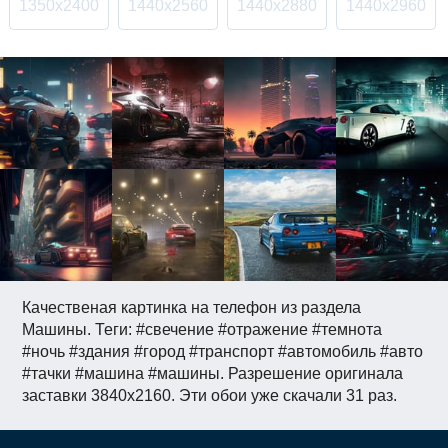
1350x2400
1440x2560
1440x2880
1440x2960
Качественая картинка на телефон из раздела
Машины. Теги: #свечение #отражение #темнота
#ночь #здания #город #транспорт #автомобиль #авто
#тачки #машина #машины. Разрешение оригинала
заставки 3840x2160. Эти обои уже скачали 31 раз.