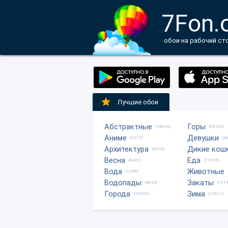
7Fon.
обои на рабочий ст
Лучшие обои
Абстрактные
Горы
(18042)
(20702)
Аниме
Девушки
(1217)
(2
Архитектура
Дикие кош
(2816)
Весна
Еда
(6481)
(13705)
Вода
Животные
(1335)
Водопады
Закаты
(4623)
(1774
Города
Зима
(15295)
(13511)