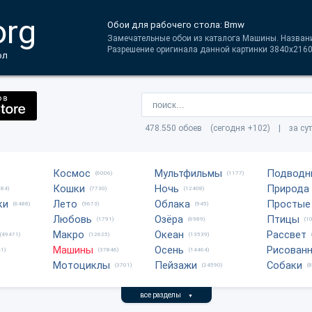
org
Обои для рабочего стола: Bmw
Замечательные обои из каталога Машины. Названи
Разрешение оригинала данной картинки 3840x2160.
ол
478.550 обоев (сегодня +102) | за су
Космос
Мультфильмы
Подводн
(6006)
(1177)
Кошки
Ночь
Природа
684)
(7730)
(12408)
ки
Лето
Облака
Простые
(6488)
(9673)
(945)
Любовь
Озёра
Птицы
(1791)
(6989)
(1
Макро
Океан
Рассвет
(49471)
(12625)
(13539)
Машины
Осень
Рисован
1)
(37846)
(14464)
Мотоциклы
Пейзажи
Собаки
(3701)
(24590)
(
все разделы
▼