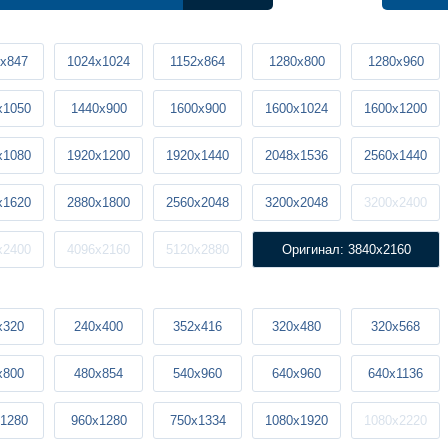
x847
1024x1024
1152x864
1280x800
1280x960
x1050
1440x900
1600x900
1600x1024
1600x1200
x1080
1920x1200
1920x1440
2048x1536
2560x1440
x1620
2880x1800
2560x2048
3200x2048
3200x2400
x2400
4096x2160
5120x2880
Оригинал: 3840x2160
x320
240x400
352x416
320x480
320x568
x800
480x854
540x960
640x960
640x1136
1280
960x1280
750x1334
1080x1920
1080x2220