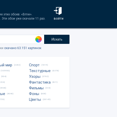
е этих обоев: «Bmw».
войти
 Эти обои уже скачали 11 раз.
Искать
тки
скачано 63.151 картинок
ый мир
Спорт
(2282)
(1815)
Текстурные
(105950)
(6378)
Узоры
(904)
(3762)
Фантастика
0204)
(821)
Фильмы
(4538)
(334)
ные
Фоны
(4046)
(608)
Цветы
8759)
(28145)