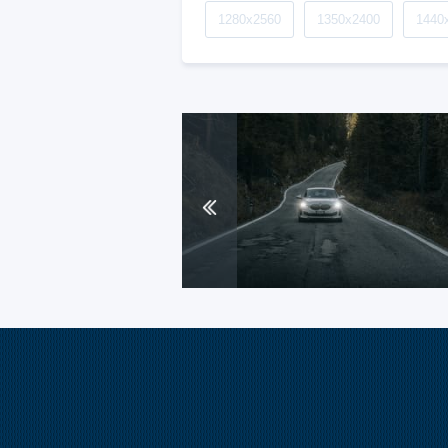
1280x2560
1350x2400
1440