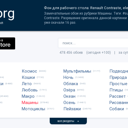
org
Фон для рабочего стола: Renault Contraste, elec
Замечательные обои из рубрики Машины. Теги: #supe
Contraste. Разрешение оригинала данной картинки
ол
уже скачали 16 раз.
478.456 обоев (сегодня +100) | за су
Космос
Мультфильмы
Подводн
(6006)
(1177)
Кошки
Ночь
Природа
684)
(7730)
(12408)
ки
Лето
Облака
Простые
(6488)
(9669)
(945)
Любовь
Озёра
Птицы
(1791)
(6990)
(1
Макро
Океан
Рассвет
(49468)
(12622)
(13539)
Машины
Осень
Рисован
8)
(37846)
(14461)
Мотоциклы
Пейзажи
Собаки
(3701)
(24579)
(
все разделы
▼