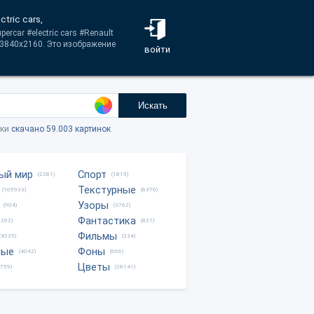
tric cars,
rcar #electric cars #Renault
 3840x2160. Это изображение
войти
Искать
тки
скачано 59.003 картинок
ый мир
Спорт
(2281)
(1815)
Текстурные
(105933)
(6376)
Узоры
(904)
(3762)
Фантастика
0202)
(821)
Фильмы
(4535)
(334)
ные
Фоны
(4042)
(606)
Цветы
8759)
(28141)