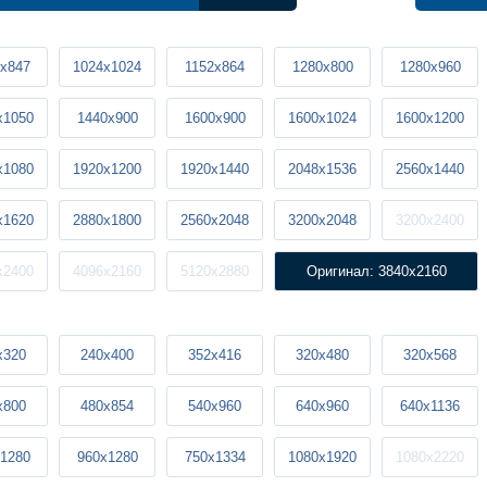
x847
1024x1024
1152x864
1280x800
1280x960
x1050
1440x900
1600x900
1600x1024
1600x1200
x1080
1920x1200
1920x1440
2048x1536
2560x1440
x1620
2880x1800
2560x2048
3200x2048
3200x2400
x2400
4096x2160
5120x2880
Оригинал: 3840x2160
x320
240x400
352x416
320x480
320x568
x800
480x854
540x960
640x960
640x1136
1280
960x1280
750x1334
1080x1920
1080x2220