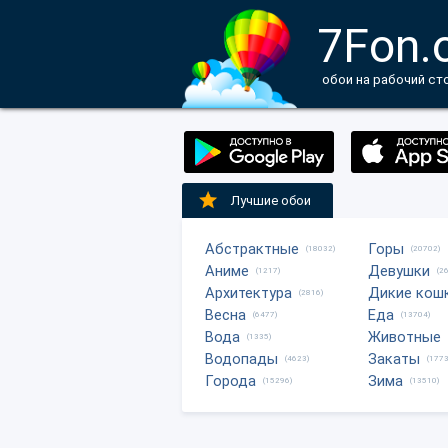
7Fon.
обои на рабочий ст
Лучшие обои
Абстрактные
Горы
(18032)
(20702)
Аниме
Девушки
(1217)
(2
Архитектура
Дикие кош
(2816)
Весна
Еда
(6477)
(13704)
Вода
Животные
(1335)
Водопады
Закаты
(4623)
(1773
Города
Зима
(15296)
(13510)