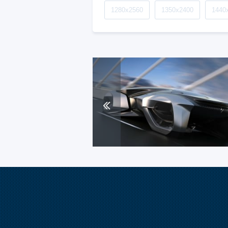
1280x2560
1350x2400
1440