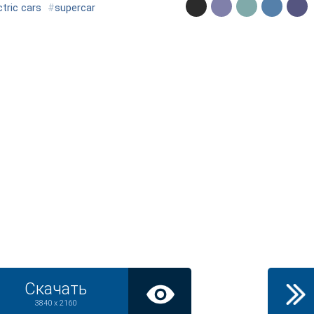
ctric cars
#
supercar
Скачать
3840 x 2160