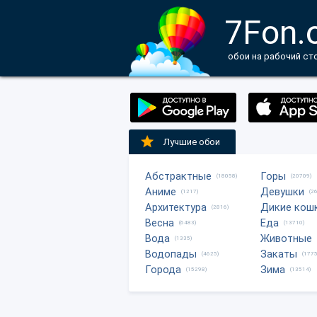
7Fon.
обои на рабочий ст
Лучшие обои
Абстрактные
Горы
(18058)
(20709)
Аниме
Девушки
(1217)
(2
Архитектура
Дикие кош
(2816)
Весна
Еда
(6483)
(13710)
Вода
Животные
(1335)
Водопады
Закаты
(4625)
(1775
Города
Зима
(15298)
(13514)