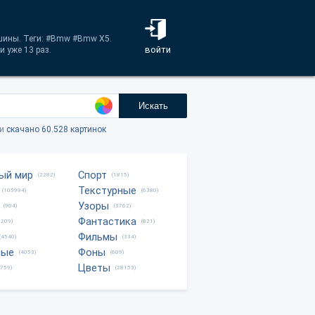
шины. Теги: #Bmw #Bmw X5.
войти
 уже 13 раз.
Искать
ки
скачано 60.528 картинок
ый мир
Спорт
(2282)
(1815)
Текстурные
(105994)
(6380)
Узоры
(904)
(3762)
Фантастика
0209)
(821)
Фильмы
(4540)
(334)
ные
Фоны
(4053)
(609)
Цветы
8759)
(28153)