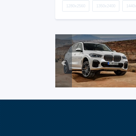
1280x2560
1350x2400
1440