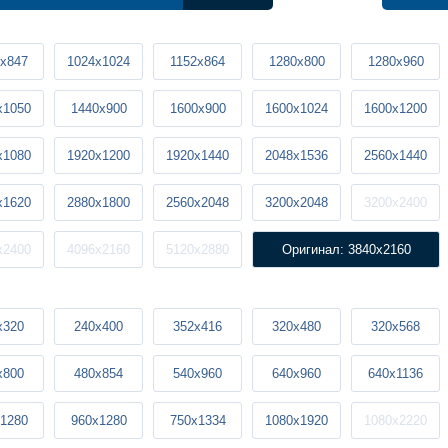
x847
1024x1024
1152x864
1280x800
1280x960
x1050
1440x900
1600x900
1600x1024
1600x1200
x1080
1920x1200
1920x1440
2048x1536
2560x1440
x1620
2880x1800
2560x2048
3200x2048
3200x2400
x2400
4096x2160
5120x2880
Оригинал: 3840x2160
x320
240x400
352x416
320x480
320x568
x800
480x854
540x960
640x960
640x1136
1280
960x1280
750x1334
1080x1920
1080x2220