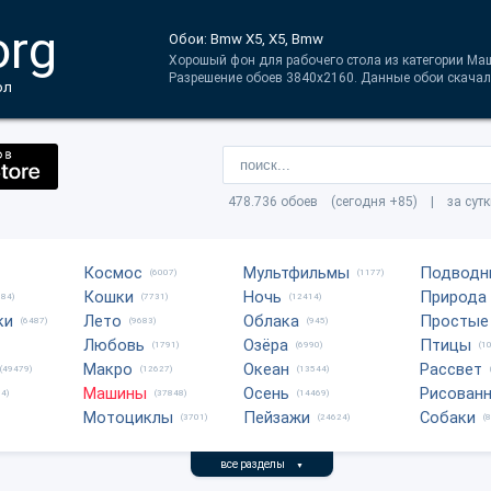
org
Обои: Bmw X5, X5, Bmw
Хорошый фон для рабочего стола из категории Ма
Разрешение обоев 3840x2160. Данные обои скачали
ол
478.736 обоев (сегодня +85) | за сут
Космос
Мультфильмы
Подводн
(6007)
(1177)
Кошки
Ночь
Природа
684)
(7731)
(12414)
ки
Лето
Облака
Простые
(6487)
(9683)
(945)
Любовь
Озёра
Птицы
(1791)
(6990)
(1
Макро
Океан
Рассвет
(49479)
(12627)
(13544)
Машины
Осень
Рисован
4)
(37848)
(14469)
Мотоциклы
Пейзажи
Собаки
(3701)
(24624)
(
все разделы
▼