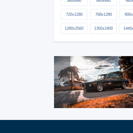
360x640
480x640
480
720x1280
768x1280
800x
1280x2560
1350x2400
1440