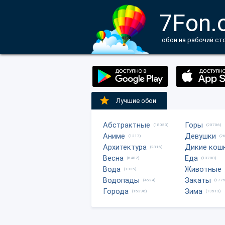
7Fon.
обои на рабочий ст
Лучшие обои
Абстрактные
Горы
(18053)
(20706)
Аниме
Девушки
(1217)
(2
Архитектура
Дикие кош
(2816)
Весна
Еда
(6482)
(13708)
Вода
Животные
(1335)
Водопады
Закаты
(4624)
(1775
Города
Зима
(15296)
(13513)