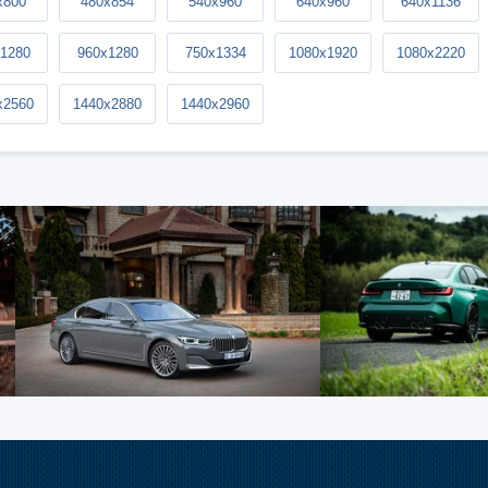
x800
480x854
540x960
640x960
640x1136
1280
960x1280
750x1334
1080x1920
1080x2220
x2560
1440x2880
1440x2960