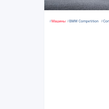
#
Машины
#
BMW Competition
#
Com