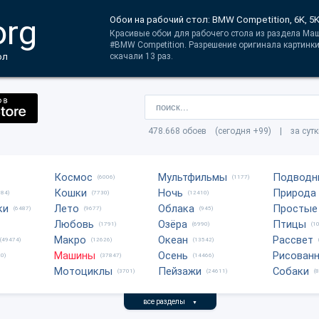
org
Обои на рабочий стол: BMW Competition, 6K, 5K,
Красивые обои для рабочего стола из раздела Маш
#BMW Competition. Разрешение оригинала картинк
ол
скачали 13 раз.
478.668 обоев (сегодня +99) | за сут
Космос
Мультфильмы
Подводн
(6006)
(1177)
Кошки
Ночь
Природа
684)
(7730)
(12410)
ки
Лето
Облака
Простые
(6487)
(9677)
(945)
Любовь
Озёра
Птицы
(1791)
(6990)
(1
Макро
Океан
Рассвет
(49474)
(12626)
(13542)
Машины
Осень
Рисован
0)
(37847)
(14466)
Мотоциклы
Пейзажи
Собаки
(3701)
(24611)
(
все разделы
▼