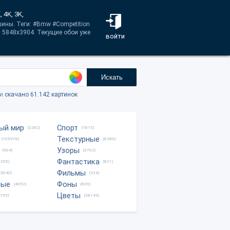
 4K, 3K,
ины. Теги: #Bmw #Competition
и 5848x3904. Текущие обои уже
войти
Искать
ки
скачано 61.142 картинок
ый мир
Спорт
(2282)
(1815)
Текстурные
(105976)
(6380)
Узоры
(904)
(3762)
Фантастика
0205)
(821)
Фильмы
(4540)
(334)
ные
Фоны
(4052)
(609)
Цветы
8759)
(28149)