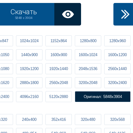
Скачать
5848 x 3904
x847
1024x1024
1152x864
1280x800
1280x960
x1050
1440x900
1600x900
1600x1024
1600x1200
x1080
1920x1200
1920x1440
2048x1536
2560x1440
x1620
2880x1800
2560x2048
3200x2048
3200x2400
x2400
4096x2160
5120x2880
Оригинал: 5848x3904
x320
240x400
352x416
320x480
320x568