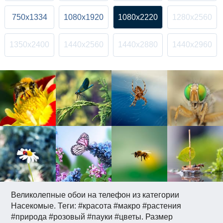
750x1334
1080x1920
1080x2220
1280x2560
1350x2400
1440x2560
1440x2880
1440x2960
Великолепные обои на телефон из категории
Насекомые. Теги: #красота #макро #растения
#природа #розовый #пауки #цветы. Размер