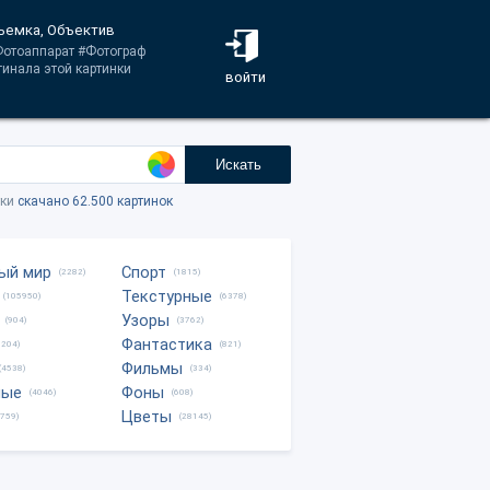
Съемка, Объектив
#Фотоаппарат #Фотограф
гинала этой картинки
войти
Искать
тки
скачано 62.500 картинок
ый мир
Спорт
(2282)
(1815)
Текстурные
(105950)
(6378)
Узоры
(904)
(3762)
Фантастика
0204)
(821)
Фильмы
(4538)
(334)
ные
Фоны
(4046)
(608)
Цветы
8759)
(28145)