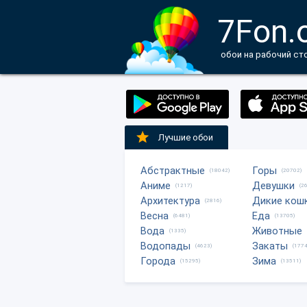
7Fon.
обои на рабочий ст
Лучшие обои
Абстрактные
Горы
(18042)
(20702)
Аниме
Девушки
(1217)
(2
Архитектура
Дикие кош
(2816)
Весна
Еда
(6481)
(13705)
Вода
Животные
(1335)
Водопады
Закаты
(4623)
(1774
Города
Зима
(15295)
(13511)