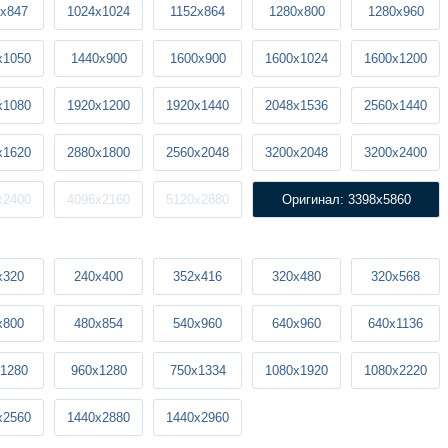
x847
1024x1024
1152x864
1280x800
1280x960
x1050
1440x900
1600x900
1600x1024
1600x1200
x1080
1920x1200
1920x1440
2048x1536
2560x1440
x1620
2880x1800
2560x2048
3200x2048
3200x2400
x2400
4096x2160
5120x2880
Оригинал: 3398x5860
x320
240x400
352x416
320x480
320x568
x800
480x854
540x960
640x960
640x1136
1280
960x1280
750x1334
1080x1920
1080x2220
x2560
1440x2880
1440x2960