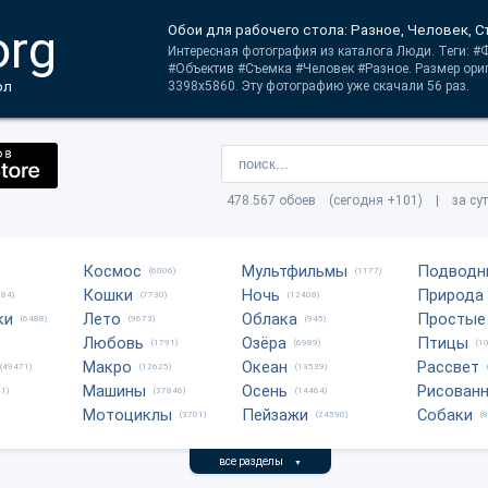
org
Обои для рабочего стола: Разное, Человек, 
Интересная фотография из каталога Люди. Теги: 
#Объектив #Съемка #Человек #Разное. Размер ори
ол
3398x5860. Эту фотографию уже скачали 56 раз.
478.567 обоев (сегодня +101) | за су
Космос
Мультфильмы
Подводн
(6006)
(1177)
Кошки
Ночь
Природа
684)
(7730)
(12408)
ки
Лето
Облака
Простые
(6488)
(9673)
(945)
Любовь
Озёра
Птицы
(1791)
(6989)
(1
Макро
Океан
Рассвет
(49471)
(12625)
(13539)
Машины
Осень
Рисован
1)
(37846)
(14464)
Мотоциклы
Пейзажи
Собаки
(3701)
(24590)
(
все разделы
▼