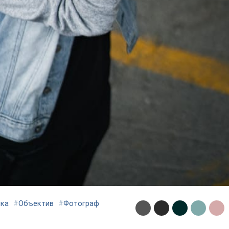
ка
#
Объектив
#
Фотограф