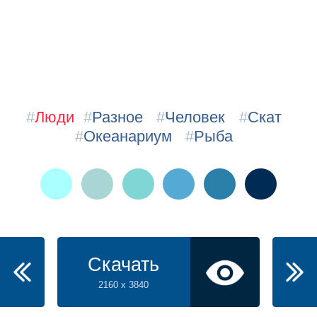
#
Люди
#
Разное
#
Человек
#
Скат
#
Океанариум
#
Рыба
Скачать
2160 x 3840