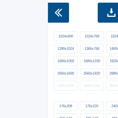
1024x600
1024x768
1024
1280x1024
1366x768
1400
1680x1050
1680x1330
1920
2560x1600
2560x1920
2880
3280x2048
3840x2160
3840
176x208
176x220
240