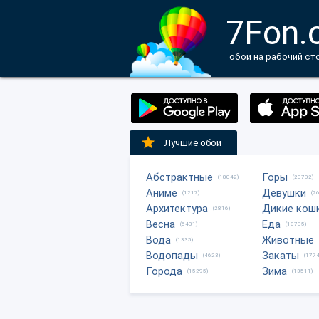
7Fon.
обои на рабочий ст
Лучшие обои
Абстрактные
Горы
(18042)
(20702)
Аниме
Девушки
(1217)
(2
Архитектура
Дикие кош
(2816)
Весна
Еда
(6481)
(13705)
Вода
Животные
(1335)
Водопады
Закаты
(4623)
(1774
Города
Зима
(15295)
(13511)