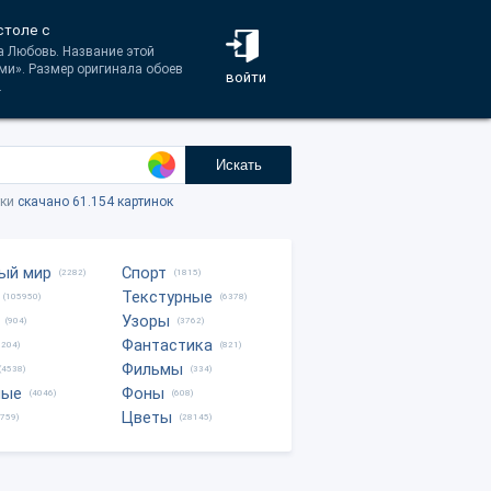
столе с
а Любовь. Название этой
ами». Размер оригинала обоев
войти
.
Искать
тки
скачано 61.154 картинок
ый мир
Спорт
(2282)
(1815)
Текстурные
(105950)
(6378)
Узоры
(904)
(3762)
Фантастика
0204)
(821)
Фильмы
(4538)
(334)
ные
Фоны
(4046)
(608)
Цветы
8759)
(28145)