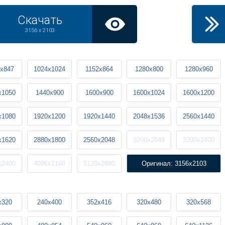
Скачать
3156 x 2103
x847
1024x1024
1152x864
1280x800
1280x960
x1050
1440x900
1600x900
1600x1024
1600x1200
x1080
1920x1200
1920x1440
2048x1536
2560x1440
x1620
2880x1800
2560x2048
3200x2048
3200x2400
x2400
4096x2160
5120x2880
Оригинал: 3156x2103
x320
240x400
352x416
320x480
320x568