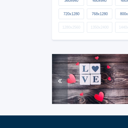
360x640
480x640
480
720x1280
768x1280
800x
1280x2560
1350x2400
1440