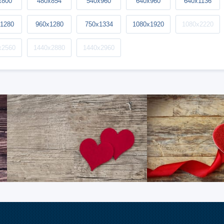
x800
480x854
540x960
640x960
640x1136
1280
960x1280
750x1334
1080x1920
1080x2220
x2560
1440x2880
1440x2960