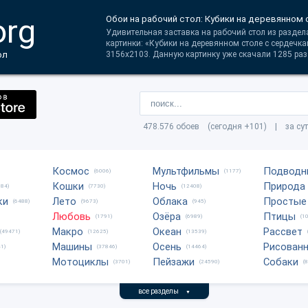
org
Обои на рабочий стол: Кубики на деревянном 
Удивительная заставка на рабочий стол из раздел
картинки: «Кубики на деревянном столе с сердечк
ол
3156x2103. Данную картинку уже скачали 1285 раз
478.576 обоев (сегодня +101) | за су
Космос
Мультфильмы
Подводн
(6006)
(1177)
Кошки
Ночь
Природа
684)
(7730)
(12408)
ки
Лето
Облака
Простые
(6488)
(9673)
(945)
Любовь
Озёра
Птицы
(1791)
(6989)
(1
Макро
Океан
Рассвет
(49471)
(12625)
(13539)
Машины
Осень
Рисован
1)
(37846)
(14464)
Мотоциклы
Пейзажи
Собаки
(3701)
(24590)
(
все разделы
▼