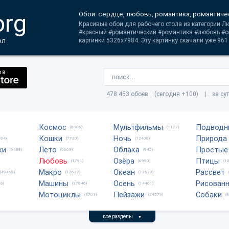
org
Обои: сердце, любовь, романтика, романтиче
Красивые обои для рабочего стола из категории Лю
#красный #романтический #романтика #любовь #с
ол
картинки 5326x7984. Эту картинку скачали уже 961 
478.453 обоев (сегодня +100) | за су
Космос
Мультфильмы
Подводн
(6006)
(1177)
Кошки
Ночь
Природа
684)
(7730)
(12408)
ки
Лето
Облака
Простые
(6488)
(9669)
(945)
Любовь
Озёра
Птицы
(1791)
(6990)
(1
Макро
Океан
Рассвет
(49468)
(12622)
(13539)
Машины
Осень
Рисован
8)
(37846)
(14461)
Мотоциклы
Пейзажи
Собаки
(3701)
(24579)
(
все разделы
▼