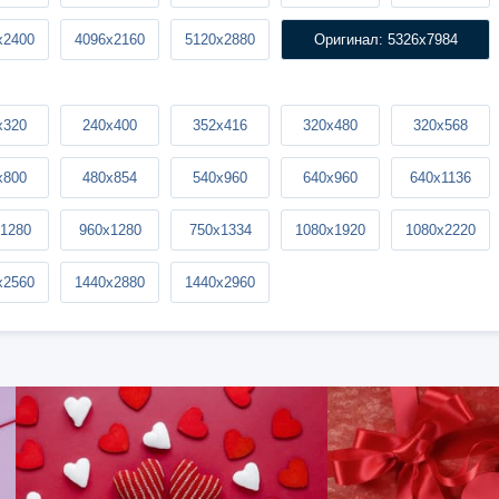
x2400
4096x2160
5120x2880
Оригинал: 5326x7984
x320
240x400
352x416
320x480
320x568
x800
480x854
540x960
640x960
640x1136
1280
960x1280
750x1334
1080x1920
1080x2220
x2560
1440x2880
1440x2960