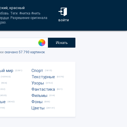
ский, красный
бовь. Теги: #нитка #нить
ердце. Разрешение оригинала
войти
раз.
Искать
тки
скачано 57.790 картинок
ый мир
Спорт
(2281)
(1815)
Текстурные
(105933)
(6376)
Узоры
(904)
(3762)
Фантастика
0202)
(821)
Фильмы
(4535)
(334)
ные
Фоны
(4042)
(606)
Цветы
8759)
(28141)