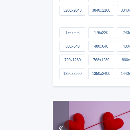
3280x2048
3840x2160
3840
176x208
176x220
240
360x640
480x640
480
720x1280
768x1280
800x
1280x2560
1350x2400
1440