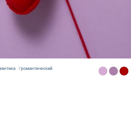
мантика
#
романтический