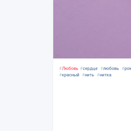
#
Любовь
#
сердце
#
любовь
#
ро
#
красный
#
нить
#
нитка