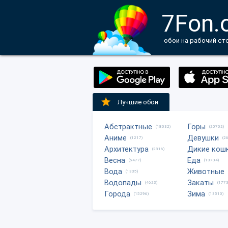
7Fon.
обои на рабочий ст
Лучшие обои
Абстрактные
Горы
(18032)
(20702)
Аниме
Девушки
(1217)
(2
Архитектура
Дикие кош
(2816)
Весна
Еда
(6477)
(13704)
Вода
Животные
(1335)
Водопады
Закаты
(4623)
(1773
Города
Зима
(15296)
(13510)