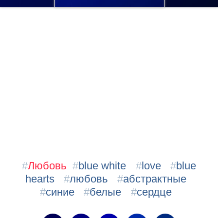
#
Любовь
#
blue white
#
love
#
blue
hearts
#
любовь
#
абстрактные
#
синие
#
белые
#
сердце