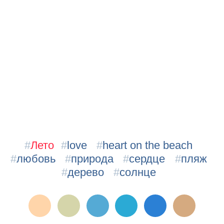
#
Лето
#
love
#
heart on the beach
#
любовь
#
природа
#
сердце
#
пляж
#
дерево
#
солнце