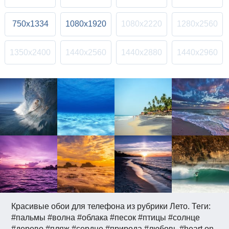
750x1334
1080x1920
1080x2220
1280x2560
1350x2400
1440x2560
1440x2880
1440x2960
Красивые обои для телефона из рубрики Лето. Теги:
#пальмы #волна #облака #песок #птицы #солнце
#дерево #пляж #сердце #природа #любовь #heart on