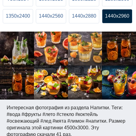
1350x2400
1440x2560
1440x2880
1440x2960
Интересная фотография из раздела Напитки. Теги:
#вода #фрукты #лето #стекло #коктейль
#освежающий #лед #мята #лимон #напитки. Размер
оригинала этой картинки 4500x3000. Эту
фотографию скачали 41 раз.