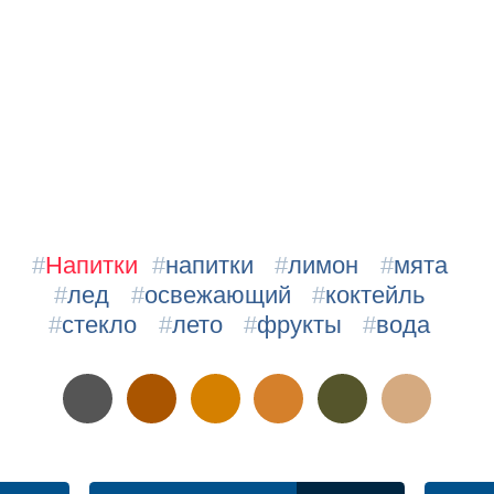
#
Напитки
#
напитки
#
лимон
#
мята
#
лед
#
освежающий
#
коктейль
#
стекло
#
лето
#
фрукты
#
вода