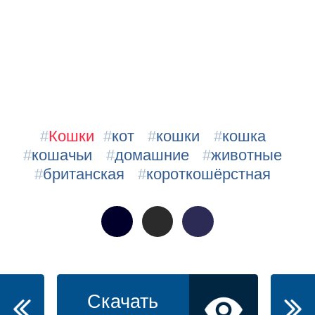
#
Кошки
#
кот
#
кошки
#
кошка
#
кошачьи
#
домашние
#
животные
#
британская
#
короткошёрстная
Скачать