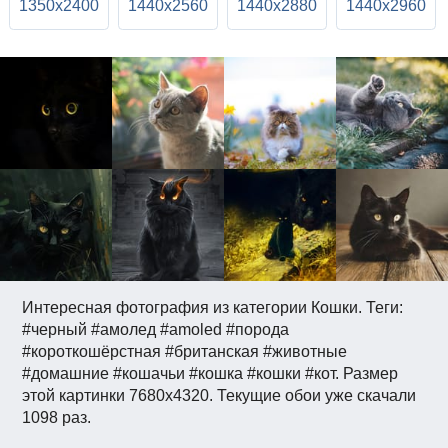
1350x2400
1440x2560
1440x2880
1440x2960
Интересная фотография из категории Кошки. Теги:
#черный #амолед #amoled #порода
#короткошёрстная #британская #животные
#домашние #кошачьи #кошка #кошки #кот. Размер
этой картинки 7680x4320. Текущие обои уже скачали
1098 раз.