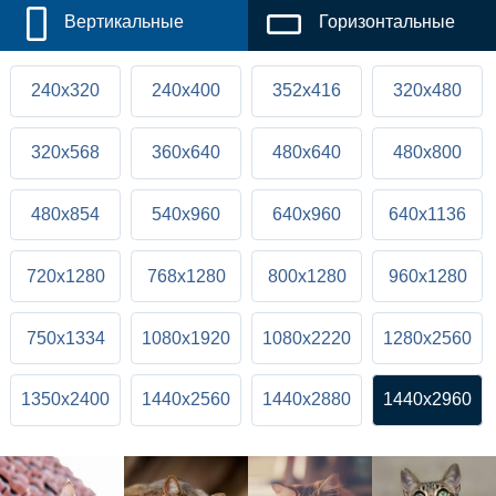
Вертикальные
Горизонтальные
240x320
240x400
352x416
320x480
320x568
360x640
480x640
480x800
480x854
540x960
640x960
640x1136
720x1280
768x1280
800x1280
960x1280
750x1334
1080x1920
1080x2220
1280x2560
1350x2400
1440x2560
1440x2880
1440x2960