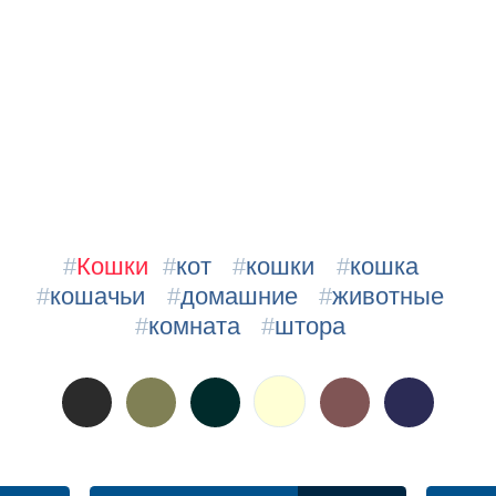
#
Кошки
#
кот
#
кошки
#
кошка
#
кошачьи
#
домашние
#
животные
#
комната
#
штора