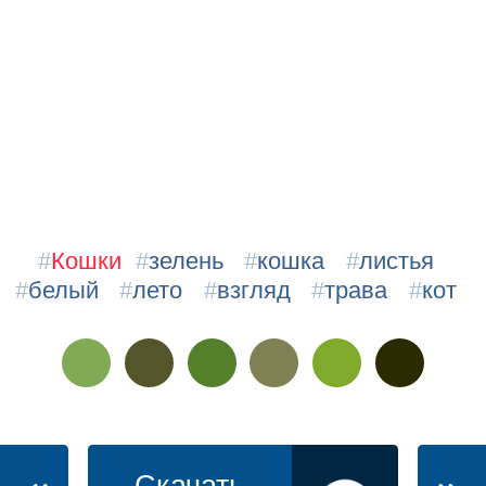
#
Кошки
#
зелень
#
кошка
#
листья
#
белый
#
лето
#
взгляд
#
трава
#
кот