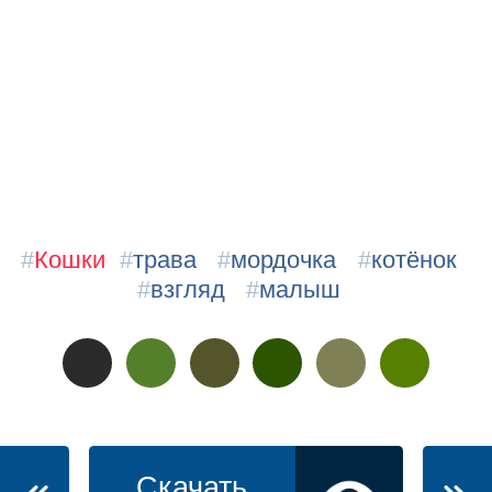
#
Кошки
#
трава
#
мордочка
#
котёнок
#
взгляд
#
малыш
Скачать