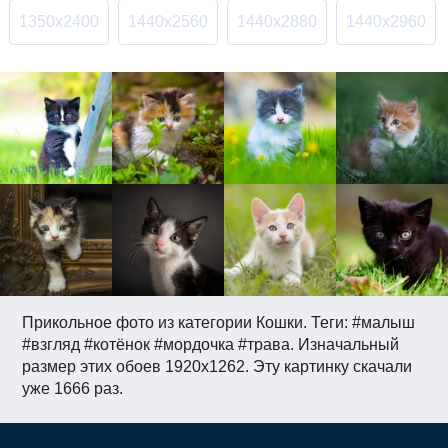
1350x2400
1440x2560
1440x2880
1440x2960
Прикольное фото из категории Кошки. Теги: #малыш
#взгляд #котёнок #мордочка #трава. Изначальный
размер этих обоев 1920x1262. Эту картинку скачали
уже 1666 раз.