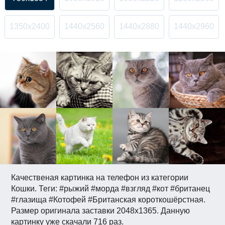
1350x2400
1440x2560
1440x2880
1440x2960
Качественая картинка на телефон из категории
Кошки. Теги: #рыжий #морда #взгляд #кот #британец
#глазища #Котофей #Британская короткошёрстная.
Размер оригинала заставки 2048x1365. Данную
картинку уже скачали 716 раз.