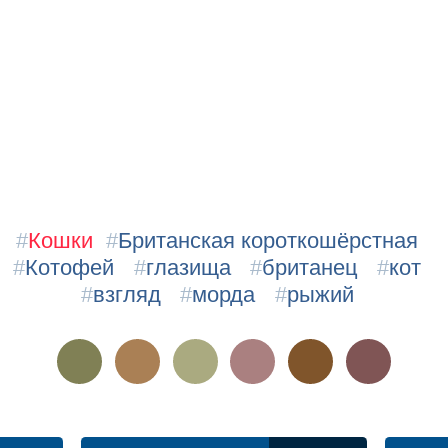
#
Кошки
#
Британская короткошёрстная
#
Котофей
#
глазища
#
британец
#
кот
#
взгляд
#
морда
#
рыжий