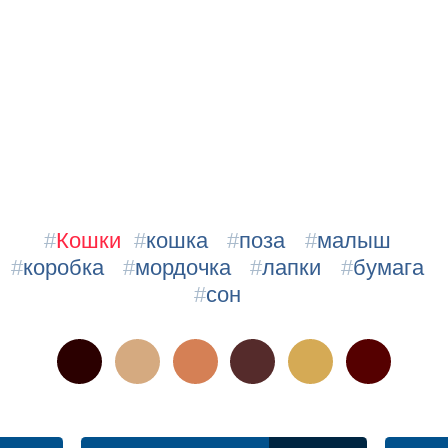
#
Кошки
#
кошка
#
поза
#
малыш
#
коробка
#
мордочка
#
лапки
#
бумага
#
сон