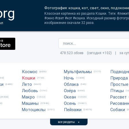
org
Фотография: кошка, кот, свет, окно, подоконн
Классная картинка из раздела Кошки. Теги: #лежи
#окно #свет #кот #кошка. Исходный размер фотогр
ол
изображение скачали 32 раза.
478.523 обоев (сегодня +102) | за су
Космос
Мультфильмы
Подводн
(6006)
(1177)
Кошки
Ночь
Природа
684)
(7730)
(12408)
ки
Лето
Облака
Простые
(6488)
(9669)
(945)
Любовь
Озёра
Птицы
(1791)
(6990)
(1
Макро
Океан
Рассвет
(49468)
(12622)
(13539)
Машины
Осень
Рисован
8)
(37846)
(14461)
Мотоциклы
Пейзажи
Собаки
(3701)
(24579)
(
все разделы
▼