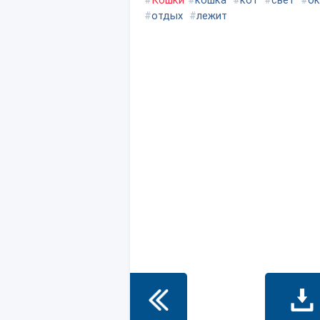
#
Кошки
#
кошка
#
кот
#
свет
#
ок
#
отдых
#
лежит