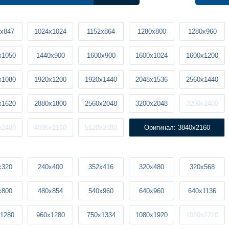
x847
1024x1024
1152x864
1280x800
1280x960
x1050
1440x900
1600x900
1600x1024
1600x1200
x1080
1920x1200
1920x1440
2048x1536
2560x1440
x1620
2880x1800
2560x2048
3200x2048
3200x2400
x2400
4096x2160
5120x2880
Оригинал: 3840x2160
x320
240x400
352x416
320x480
320x568
x800
480x854
540x960
640x960
640x1136
1280
960x1280
750x1334
1080x1920
1080x2220