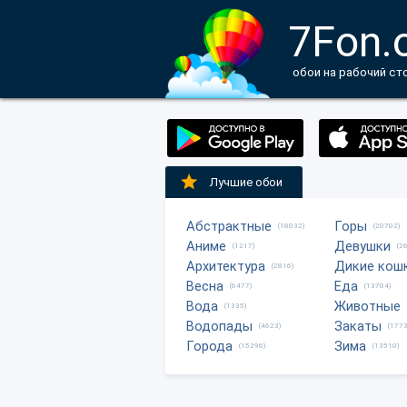
7Fon.
обои на рабочий ст
Лучшие обои
Абстрактные
Горы
(18032)
(20702)
Аниме
Девушки
(1217)
(2
Архитектура
Дикие кош
(2816)
Весна
Еда
(6477)
(13704)
Вода
Животные
(1335)
Водопады
Закаты
(4623)
(1773
Города
Зима
(15296)
(13510)