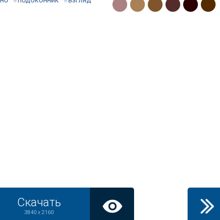
но
#
подоконник
#
взгляд
Скачать
3840 x 2160