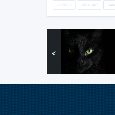
1280x2560
1350x2400
1440