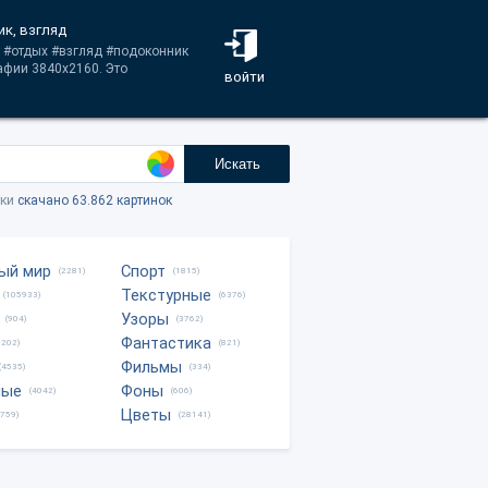
ик, взгляд
т #отдых #взгляд #подоконник
афии 3840x2160. Это
войти
Искать
тки
скачано 63.862 картинок
ый мир
Спорт
(2281)
(1815)
Текстурные
(105933)
(6376)
Узоры
(904)
(3762)
Фантастика
0202)
(821)
Фильмы
(4535)
(334)
ные
Фоны
(4042)
(606)
Цветы
8759)
(28141)