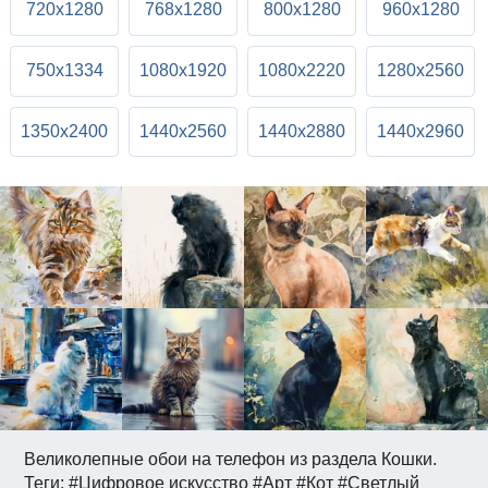
720x1280
768x1280
800x1280
960x1280
750x1334
1080x1920
1080x2220
1280x2560
1350x2400
1440x2560
1440x2880
1440x2960
Великолепные обои на телефон из раздела Кошки.
Теги: #Цифровое искусство #Арт #Кот #Светлый