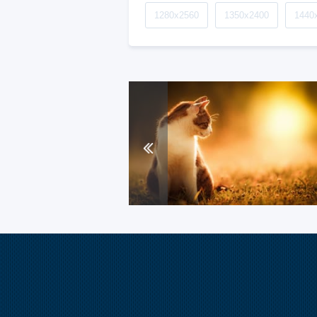
1280x2560
1350x2400
1440