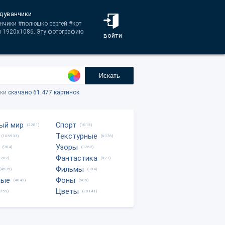
одуванчики
анчики #полюшко сергей #кот
и 1920x1086. Эту фотографию
войти
Искать
тки
скачано 61.477 картинок
ый мир
Спорт
(2281)
(1815)
Текстурные
(105933)
(6376)
Узоры
(904)
(3762)
Фантастика
0202)
(821)
Фильмы
(4535)
(334)
ные
Фоны
(4042)
(606)
Цветы
8759)
(28141)