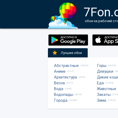
7Fon.
обои на рабочий ст
Лучшие обои
Абстрактные
Горы
(18032)
(20702)
Аниме
Девушки
(1217)
(2
Архитектура
Дикие кош
(2816)
Весна
Еда
(6477)
(13704)
Вода
Животные
(1335)
Водопады
Закаты
(4623)
(1773
Города
Зима
(15296)
(13510)