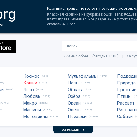
org
Картинка: трава, лето, кот, полюшко сергей, 
Классная картинка из рубрики Кошки. Теги: #одув
#лето #трава. Изначальное разрешение фотографи
ол
скачали 401 раз.
478.467 обоев (сегодня +100) | за су
Космос
Мультфильмы
Подводн
(6006)
(1177)
Кошки
Ночь
Природа
684)
(7730)
(12408)
ки
Лето
Облака
Простые
(6488)
(9669)
(945)
Любовь
Озёра
Птицы
(1791)
(6990)
(1
Макро
Океан
Рассвет
(49468)
(12622)
(13539)
Машины
Осень
Рисован
8)
(37846)
(14461)
Мотоциклы
Пейзажи
Собаки
(3701)
(24579)
(
все разделы
▼