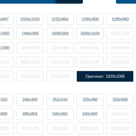
x847
1024x1024
1152x864
1280x800
1280x960
x1050
1440x900
1600x900
1600x1024
1600x1200
x1080
1920x1200
1920x1440
2048x1536
2560x1440
x1620
2880x1800
2560x2048
3200x2048
3200x2400
x2400
4096x2160
5120x2880
Оригинал: 1920x1086
x320
240x400
352x416
320x480
320x568
x800
480x854
540x960
640x960
640x1136
1280
960x1280
750x1334
1080x1920
1080x2220