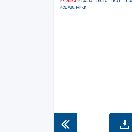
#
Кошки
#
трава
#
лето
#
кот
#
по
#
одуванчики