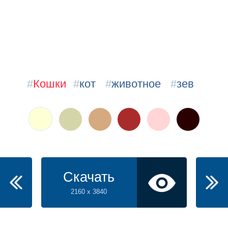
#
Кошки
#
кот
#
животное
#
зев
Скачать
2160 x 3840