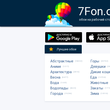
7Fon.
обои на рабочий ст
Лучшие обои
Абстрактные
Горы
(18032)
(20702)
Аниме
Девушки
(1217)
(2
Архитектура
Дикие кош
(2816)
Весна
Еда
(6477)
(13704)
Вода
Животные
(1335)
Водопады
Закаты
(4623)
(1773
Города
Зима
(15296)
(13510)