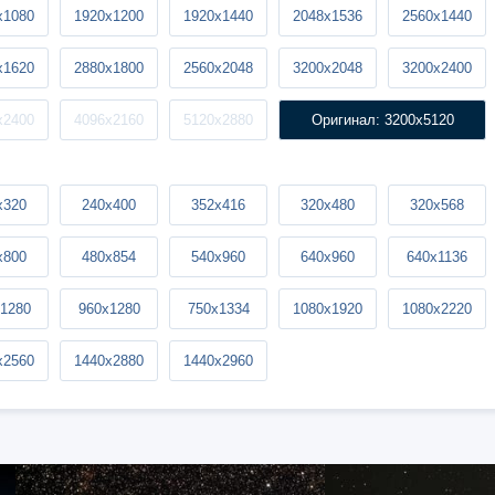
x1080
1920x1200
1920x1440
2048x1536
2560x1440
x1620
2880x1800
2560x2048
3200x2048
3200x2400
x2400
4096x2160
5120x2880
Оригинал: 3200x5120
x320
240x400
352x416
320x480
320x568
x800
480x854
540x960
640x960
640x1136
1280
960x1280
750x1334
1080x1920
1080x2220
x2560
1440x2880
1440x2960