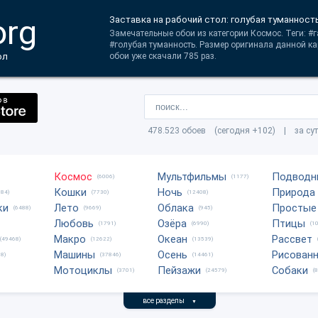
org
Заставка на рабочий стол: голубая туманност
Замечательные обои из категории Космос. Теги: #
#голубая туманность. Размер оригинала данной к
ол
обои уже скачали 785 раз.
478.523 обоев (сегодня +102) | за су
Космос
Мультфильмы
Подводн
(6006)
(1177)
Кошки
Ночь
Природа
684)
(7730)
(12408)
ки
Лето
Облака
Простые
(6488)
(9669)
(945)
Любовь
Озёра
Птицы
(1791)
(6990)
(1
Макро
Океан
Рассвет
(49468)
(12622)
(13539)
Машины
Осень
Рисован
8)
(37846)
(14461)
Мотоциклы
Пейзажи
Собаки
(3701)
(24579)
(
все разделы
▼