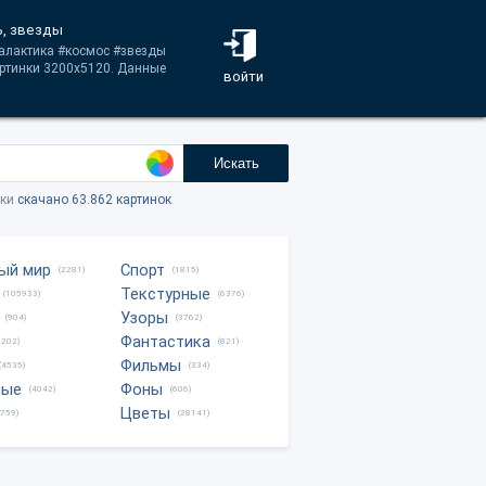
ь, звезды
галактика #космос #звезды
артинки 3200x5120. Данные
войти
Искать
тки
скачано 63.862 картинок
ый мир
Спорт
(2281)
(1815)
Текстурные
(105933)
(6376)
Узоры
(904)
(3762)
Фантастика
0202)
(821)
Фильмы
(4535)
(334)
ные
Фоны
(4042)
(606)
Цветы
8759)
(28141)